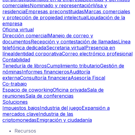
comerciales
Nominado y representación
Visa y
residencia
Empresas preconstituidas
Marcas comerciales
y protección de propiedad intelectual
Liquidación de la
empresa
Oficina virtual
Dirección comercial
Manejo de correo y
documentos
Recepción y contestación de llamadas
Línea
telefónica dedicada
Secretaria virtual
Presencia en
línea
Identidad corporativa
Correo electrónico profesional
Contabilidad
Teneduría de libros
Cumplimiento tributario
Gestión de
nóminas
Informes financieros
Auditoría
externa
Consultoría financiera
Asesoría Fiscal
Co-trabajo
Espacio de coworking
Oficina privada
Sala de
reuniones
Sala de conferencias
Soluciones
Impuestos bajos
Industria del juego
Expansión a
mercados clave
Industria de las
criptomonedas
Emigración y ciudadanía
Recursos